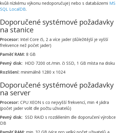
kvůli nízkému výkonu nedoporučuje) nebo s databázemi
MS
SQL LocalDB
.
Doporučené systémové požadavky
na stanice
Procesor:
Intel Core i5, 2 a více jader (důležitější je vyšší
frekvence než počet jader)
Paměť RAM:
8 GB
Pevný disk:
HDD 7200 ot./min. či SSD, 1 GB místa na disku
Rozlišení:
minimálně 1280 x 1024
Doporučené systémové požadavky
na server
Procesor:
CPU XEON s co nejvyšší frekvencí, min 4 jádra
(počet jader volit dle počtu uživatelů)
Pevný disk:
SSD RAID s rozdělením dle doporučení výrobce
DB
Paměť RAM:
min. 32 GB (více pro velký počet uživatelů a