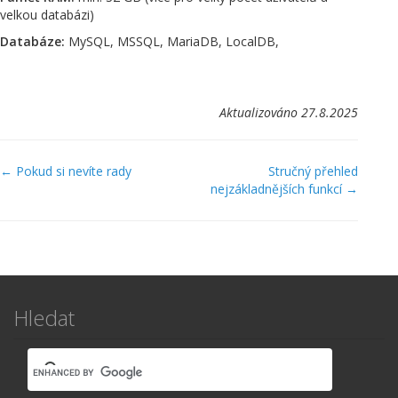
velkou databázi)
Databáze:
MySQL, MSSQL, MariaDB, LocalDB,
Aktualizováno 27.8.2025
Navigace
← Pokud si nevíte rady
Stručný přehled
nejzákladnějších funkcí →
v
dokumentaci
Hledat