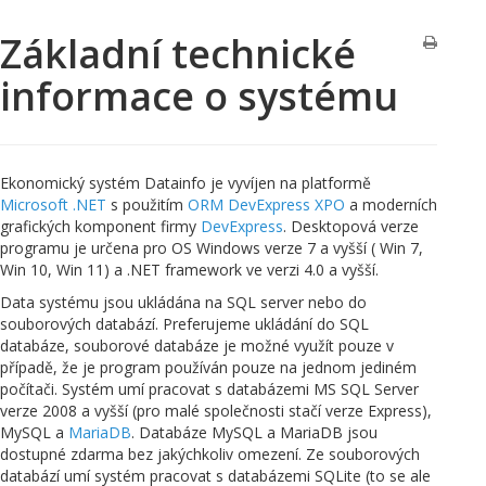
Základní technické
informace o systému
Ekonomický systém Datainfo je vyvíjen na platformě
Microsoft .NET
s použitím
ORM DevExpress XPO
a moderních
grafických komponent firmy
DevExpress
. Desktopová verze
programu je určena pro OS Windows verze 7 a vyšší ( Win 7,
Win 10, Win 11) a .NET framework ve verzi 4.0 a vyšší.
Data systému jsou ukládána na SQL server nebo do
souborových databází. Preferujeme ukládání do SQL
databáze, souborové databáze je možné využít pouze v
případě, že je program používán pouze na jednom jediném
počítači. Systém umí pracovat s databázemi MS SQL Server
verze 2008 a vyšší (pro malé společnosti stačí verze Express),
MySQL a
MariaDB
. Databáze MySQL a MariaDB jsou
dostupné zdarma bez jakýchkoliv omezení. Ze souborových
databází umí systém pracovat s databázemi SQLite (to se ale