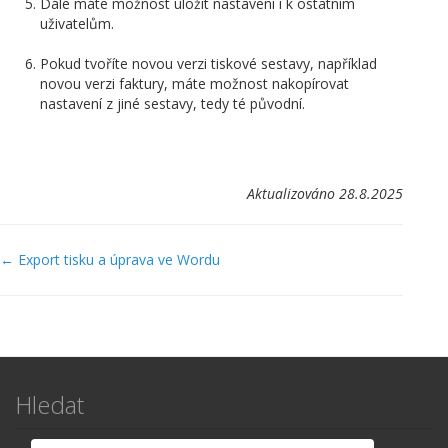
Dále máte možnost uložit nastavení i k ostatním
uživatelům.
Pokud tvoříte novou verzi tiskové sestavy, například
novou verzi faktury, máte možnost nakopírovat
nastavení z jiné sestavy, tedy té původní.
Aktualizováno 28.8.2025
Navigace
← Export tisku a úprava ve Wordu
v
dokumentaci
Hledat