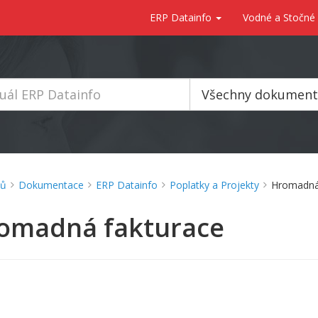
ERP Datainfo
Vodné a Stočné
Všechny dokumen
ů
Dokumentace
ERP Datainfo
Poplatky a Projekty
Hromadná
omadná fakturace