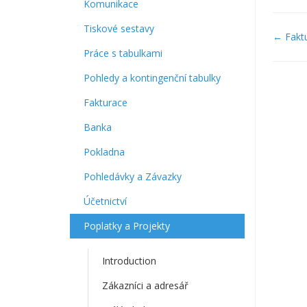
Komunikace
Tiskové sestavy
Navi
← Faktu
v
Práce s tabulkami
dok
Pohledy a kontingenční tabulky
Fakturace
Banka
Pokladna
Pohledávky a Závazky
Účetnictví
Poplatky a Projekty
Introduction
Zákazníci a adresář