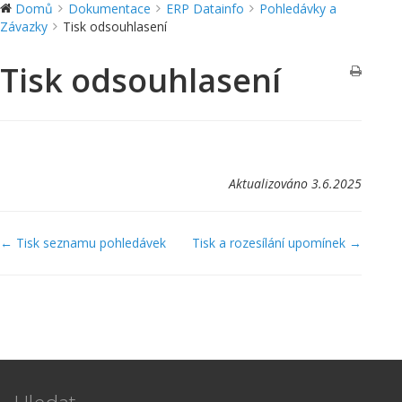
Domů
Dokumentace
ERP Datainfo
Pohledávky a
Závazky
Tisk odsouhlasení
Tisk odsouhlasení
Aktualizováno 3.6.2025
Navigace
← Tisk seznamu pohledávek
Tisk a rozesílání upomínek →
v
dokumentaci