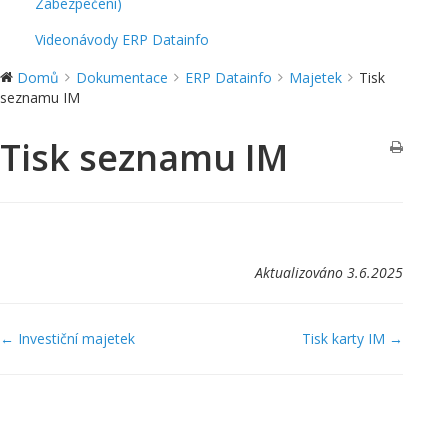
Zabezpečení)
Videonávody ERP Datainfo
Domů
Dokumentace
ERP Datainfo
Majetek
Tisk
seznamu IM
Tisk seznamu IM
Aktualizováno 3.6.2025
Navigace
← Investiční majetek
Tisk karty IM →
v
dokumentaci