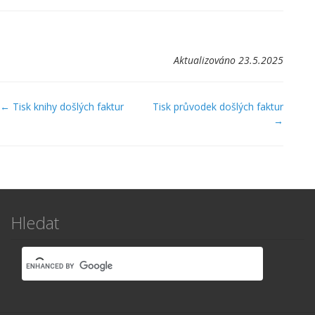
Aktualizováno 23.5.2025
Navigace
← Tisk knihy došlých faktur
Tisk průvodek došlých faktur
→
v
dokumentaci
Hledat