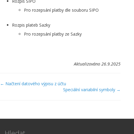
Rozpis SIPO
Pro rozepsání platby dle souboru SIPO
Rozpis plateb Sazky
Pro rozepsání platby ze Sazky
Aktualizováno 26.9.2025
Navigace
← Načtení datového výpisu z účtu
Speciální variabilní symboly →
v
dokumentaci
Hledat