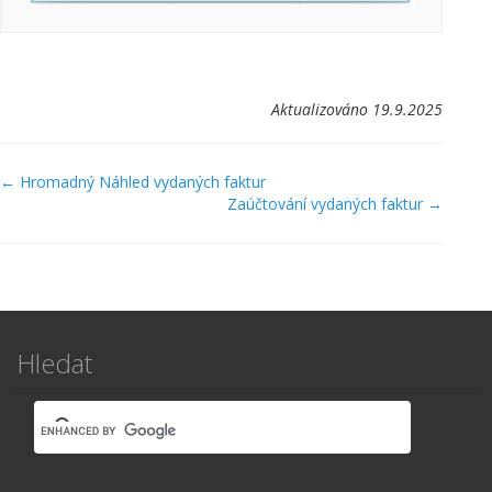
Aktualizováno 19.9.2025
Navigace
← Hromadný Náhled vydaných faktur
Zaúčtování vydaných faktur →
v
dokumentaci
Hledat