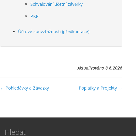
Schvalování účetní závěrky
PKP
Účtové souvztažnosti (předkontace)
Aktualizováno 8.6.2026
Navigace
← Pohledávky a Závazky
Poplatky a Projekty →
v
dokumentaci
Hledat