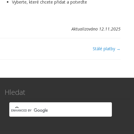
Vyberte, které chcete přidat a potvrďte
Aktualizováno 12.11.2025
Navigace
Stálé platby →
v
dokumentaci
Hledat