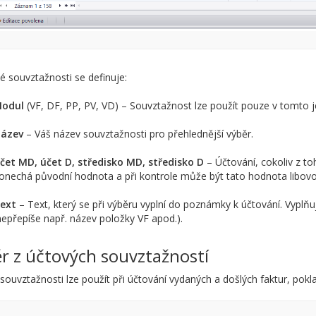
é souvztažnosti se definuje:
odul
(VF, DF, PP, PV, VD) – Souvztažnost lze použít pouze v tomto
ázev
– Váš název souvztažnosti pro přehlednější výběr.
čet MD, účet D, středisko MD, středisko D
– Účtování, cokoliv z t
onechá původní hodnota a při kontrole může být tato hodnota libovo
ext
– Text, který se při výběru vyplní do poznámky k účtování. Vyplň
nepřepíše např. název položky VF apod.).
r z účtových souvztažností
souvztažnosti lze použít při účtování vydaných a došlých faktur, pokl