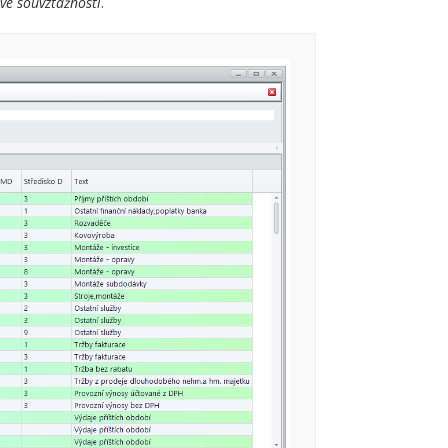
vé souvztažnosti
.