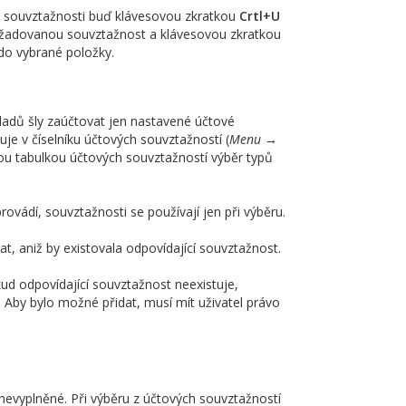
vé souvztažnosti buď klávesovou zkratkou
Crtl+U
požadovanou souvztažnost a klávesovou zkratkou
do vybrané položky.
kladů šly zaúčtovat jen nastavené účtové
e v číselníku účtových souvztažností (
Menu →
ou tabulkou účtových souvztažností výběr typů
vádí, souvztažnosti se používají jen při výběru.
t, aniž by existovala odpovídající souvztažnost.
ud odpovídající souvztažnost neexistuje,
 Aby bylo možné přidat, musí mít uživatel právo
 nevyplněné. Při výběru z účtových souvztažností