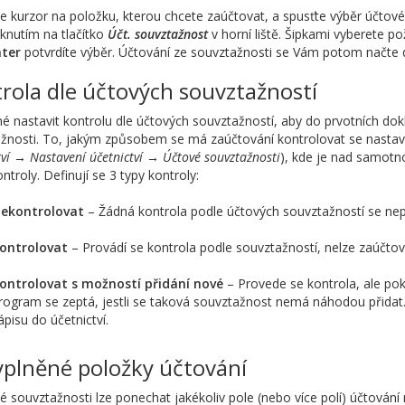
e kurzor na položku, kterou chcete zaúčtovat, a spusťte výběr účto
iknutím na tlačítko
Účt. souvztažnost
v horní liště. Šipkami vyberete 
nter
potvrdíte výběr. Účtování ze souvztažnosti se Vám potom načte 
rola dle účtových souvztažností
é nastavit kontrolu dle účtových souvztažností, aby do prvotních do
žnosti. To, jakým způsobem se má zaúčtování kontrolovat se nastavuj
tví → Nastavení účetnictví → Účtové souvztažnosti
), kde je nad samotn
ontroly. Definují se 3 typy kontroly:
ekontrolovat
– Žádná kontrola podle účtových souvztažností se nepro
ontrolovat
– Provádí se kontrola podle souvztažností, nelze zaúčtova
ontrolovat s možností přidání nové
– Provede se kontrola, ale pok
rogram se zeptá, jestli se taková souvztažnost nemá náhodou přidat.
ápisu do účetnictví.
plněné položky účtování
é souvztažnosti lze ponechat jakékoliv pole (nebo více polí) účtování