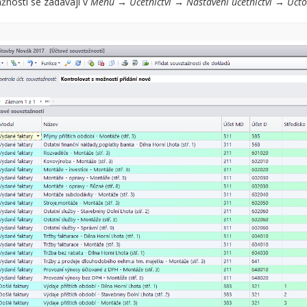
žnosti se zadávají v
Menu → Účetnictví → Nastavení účetnictví → Účto