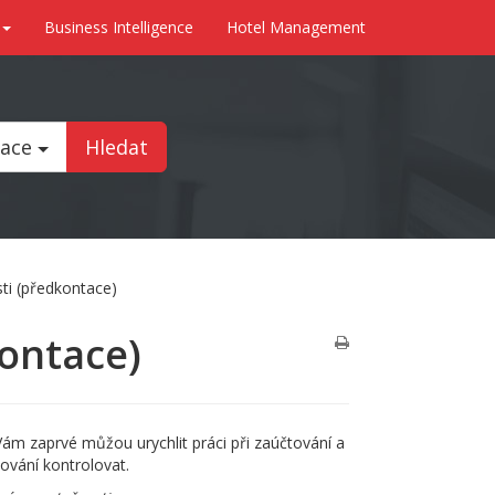
Business Intelligence
Hotel Management
tace
Hledat
ti (předkontace)
ontace)
ám zaprvé můžou urychlit práci při zaúčtování a
vání kontrolovat.