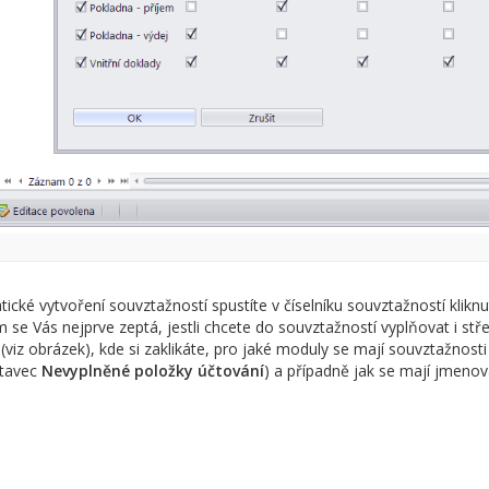
ické vytvoření souvztažností spustíte v číselníku souvztažností kliknu
 se Vás nejprve zeptá, jestli chcete do souvztažností vyplňovat i stř
 (viz obrázek), kde si zaklikáte, pro jaké moduly se mají souvztažnos
stavec
Nevyplněné položky účtování
) a případně jak se mají jmenov