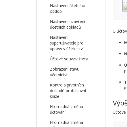
Nastavení účetního
období
Nastavení uzavření
účetních dokladů
U účtov
Nastavení
M
superuživatele pro
úpravy v účetnictví
N
Účtové souvztažnosti
Ú
Zobrazení stavu
p
účetnictví
T
Kontrola prvotních
(
dokladů proti hlavní
knize
Výbě
Hromadná změna
Účtové 
účtování
Hromadná změna