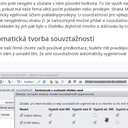
toto pole nevyplní a zůstane v něm původní hodnota. To lze využít na
, pokud má Vaše firma větší počet pokladen nebo prodejen. Strana 
icky vyplňovat účtem pokladny/prodejny. U souvztažností pro výda
t nevyplněnou stranu D. Je samozřejmě možné přidat si souvztažnost
okladen by jich pak bylo v číselníku zbytečně mnoho a ztěžovalo by to 
matická tvorba souvztažností
e Vaší firmě chcete začít používat předkontace, budete mít pravděpo
 Vám ji usnadní tím, že umí souvztažnosti automaticky vygenerovat z 