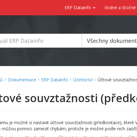
ERP Datainfo
Vodné a Stočné
Všechny dokumen
ů
Dokumentace
ERP Datainfo
Účetnictví
Účtové souvztažnos
tové souvztažnosti (předk
amu je možné si nastavit účtové souvztažnosti (předkontace), které V
 můžou pomoci zamezit chybám, protože je možné podle nich zaúčto