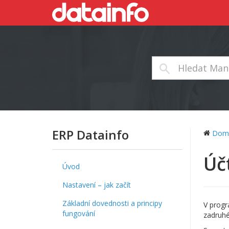
ERP Datainfo
Dom
Úč
Úvod
Nastavení – jak začít
Základní dovednosti a principy
V progr
fungování
zadruhé