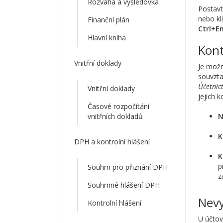
Rozvaha a výsledovka
Postavt
nebo kl
Finanční plán
Ctrl+E
Hlavní kniha
Kont
Vnitřní doklady
Je možn
souvzta
Účetnic
Vnitřní doklady
jejich k
Časové rozpočítání
N
vnitřních dokladů
K
DPH a kontrolní hlášení
K
p
Souhrn pro přiznání DPH
z
Souhrnné hlášení DPH
Nevy
Kontrolní hlášení
U účtov