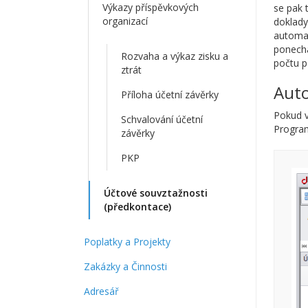
Výkazy příspěvkových
se pak 
organizací
doklady
automat
ponecha
Rozvaha a výkaz zisku a
počtu p
ztrát
Auto
Příloha účetní závěrky
Pokud v
Schvalování účetní
Program
závěrky
PKP
Účtové souvztažnosti
(předkontace)
Poplatky a Projekty
Zakázky a Činnosti
Adresář