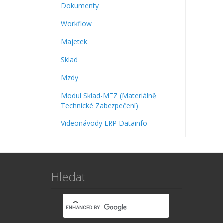
Dokumenty
Workflow
Majetek
Sklad
Mzdy
Modul Sklad-MTZ (Materiálně
Technické Zabezpečení)
Videonávody ERP Datainfo
Hledat