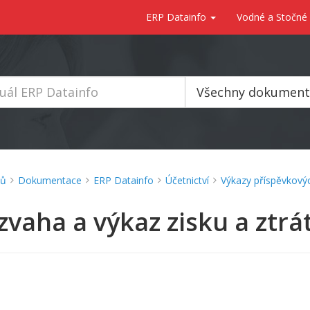
ERP Datainfo
Vodné a Stočné
Všechny dokumen
ů
Dokumentace
ERP Datainfo
Účetnictví
Výkazy příspěvkovýc
zvaha a výkaz zisku a ztrá