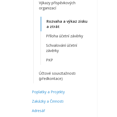
Výkazy příspěvkových
organizací
Rozvaha a výkaz zisku
a ztrát
Příloha účetní závěrky
Schvalování účetní
závěrky
PKP
Účtové souvztažnosti
(předkontace)
Poplatky a Projekty
Zakázky a Činnosti
Adresář