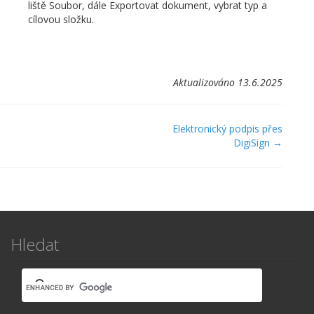
liště Soubor, dále Exportovat dokument, vybrat typ a
cílovou složku.
Aktualizováno 13.6.2025
Navigace
Elektronický podpis přes
DigiSign →
v
dokumentaci
Hledat