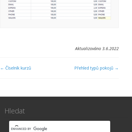
Aktualizováno 3.6.2022
Navigace
← Číselník kurzů
Přehled typů pokojů →
v
dokumentaci
Hledat