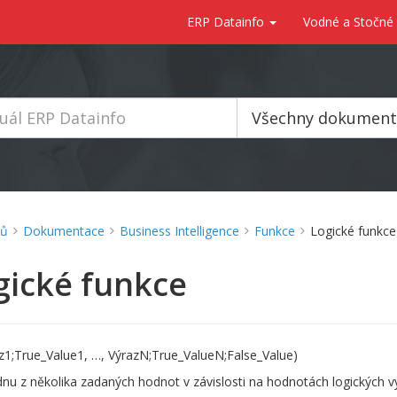
ERP Datainfo
Vodné a Stočné
Všechny dokumen
ů
Dokumentace
Business Intelligence
Funkce
Logické funkce
gické funkce
az1;True_Value1, …, VýrazN;True_ValueN;False_Value)
ednu z několika zadaných hodnot v závislosti na hodnotách logických v