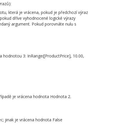
razů):
tu, která je vrácena, pokud je předchozí výraz
 pokud dříve vyhodnocené logické výrazy
ředaný argument. Pokud porovnáte nulu s
 hodnotou 3: InRange([ProductPrice], 10.00,
řípadě je vrácena hodnota Hodnota 2.
c; jinak je vrácena hodnota False