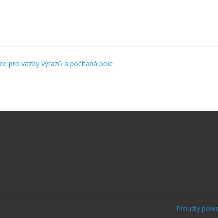
gace
e pro vazby výrazů a počítaná pole
umentaci
Proudly pow