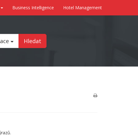
Business Intelligence
Hotel Management
tace
Hledat
ýrazů.