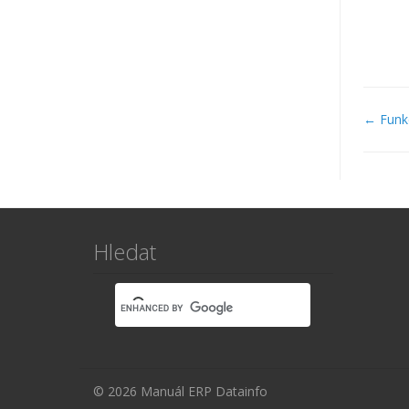
Navi
← Funkc
v
dok
Hledat
© 2026 Manuál ERP Datainfo