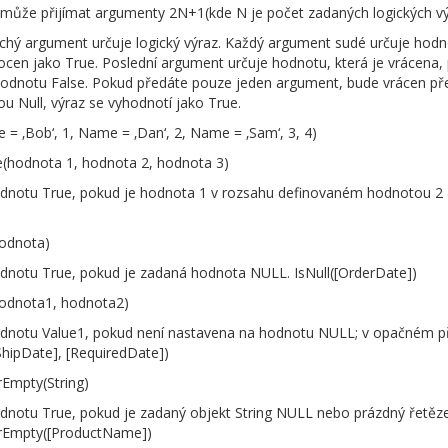
může přijímat argumenty 2N+1(kde N je počet zadaných logických vý
ichý argument určuje logický výraz. Každý argument sudé určuje hodno
cen jako True. Poslední argument určuje hodnotu, která je vrácena,
hodnotu False. Pokud předáte pouze jeden argument, bude vrácen p
u Null, výraz se vyhodnotí jako True.
e = ‚Bob‘, 1, Name = ‚Dan‘, 2, Name = ‚Sam‘, 3, 4)
(hodnota 1, hodnota 2, hodnota 3)
odnotu True, pokud je hodnota 1 v rozsahu definovaném hodnotou 2 a
hodnota)
odnotu True, pokud je zadaná hodnota NULL. IsNull([OrderDate])
hodnota1, hodnota2)
odnotu Value1, pokud není nastavena na hodnotu NULL; v opačném p
[ShipDate], [RequiredDate])
rEmpty(String)
odnotu True, pokud je zadaný objekt String NULL nebo prázdný řetěze
OrEmpty([ProductName])