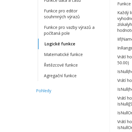
Funkce data a času
Funkce 
Funkce pro editor
Každý l
souhrnných výrazů
vyhodno
získaly
Funkce pro vazby výrazů a
hodnoto
počítaná pole
Iif(Nam
Logické funkce
InRange
Matematické funkce
Vrátí h
50.00)
Řetězcové funkce
IsNull(
Agregační funkce
Vrátí h
IsNull(
Pohledy
Vrátí h
IsNull(
IsNullO
Vrátí h
IsNull