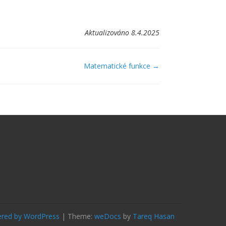
Aktualizováno 8.4.2025
Matematické funkce →
ered by WordPress
|
Theme:
weDocs
by
Tareq Hasan