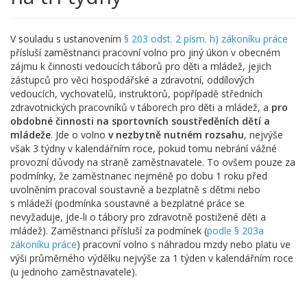
V souladu s ustanovením
§ 203 odst. 2 písm. h) zákoníku práce
přísluší zaměstnanci pracovní volno pro jiný úkon v obecném
zájmu k činnosti vedoucích táborů pro děti a mládež, jejich
zástupců pro věci hospodářské a zdravotní, oddílových
vedoucích, vychovatelů, instruktorů, popřípadě středních
zdravotnických pracovníků v táborech pro děti a mládež, a
pro
obdobné činnosti na sportovních soustředěních dětí a
mládeže
. Jde o volno
v nezbytně nutném rozsahu
, nejvýše
však 3 týdny v kalendářním roce, pokud tomu nebrání vážné
provozní důvody na straně zaměstnavatele. To ovšem pouze za
podmínky, že zaměstnanec nejméně po dobu 1 roku před
uvolněním pracoval soustavně a bezplatně s dětmi nebo
s mládeží (podmínka soustavné a bezplatné práce se
nevyžaduje, jde-li o tábory pro zdravotně postižené děti a
mládež). Zaměstnanci přísluší za podmínek (
podle § 203a
zákoníku práce
) pracovní volno s náhradou mzdy nebo platu ve
výši průměrného výdělku nejvýše za 1 týden v kalendářním roce
(u jednoho zaměstnavatele).