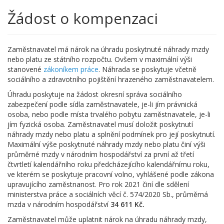
Žádost o kompenzaci
Zaměstnavatel má nárok na úhradu poskytnuté náhrady mzdy
nebo platu ze státního rozpočtu. Ovšem v maximální výši
stanovené
zákoníkem práce
. Náhrada se poskytuje včetně
sociálního a zdravotního pojištění hrazeného zaměstnavatelem.
Úhradu poskytuje na žádost okresní správa sociálního
zabezpečení podle sídla zaměstnavatele, je-li jím právnická
osoba, nebo podle místa trvalého pobytu zaměstnavatele, je-li
jím fyzická osoba. Zaměstnavatel musí doložit poskytnutí
náhrady mzdy nebo platu a splnění podmínek pro její poskytnutí.
Maximální výše poskytnuté náhrady mzdy nebo platu činí výši
průměrné mzdy v národním hospodářství za první až třetí
čtvrtletí kalendářního roku předcházejícího kalendářnímu roku,
ve kterém se poskytuje pracovní volno, vyhlášené podle zákona
upravujícího zaměstnanost. Pro rok 2021 činí dle sdělení
ministerstva práce a sociálních věcí č. 574/2020 Sb., průměrná
mzda v národním hospodářství
34 611 Kč.
Zaměstnavatel může uplatnit nárok na úhradu náhrady mzdy,