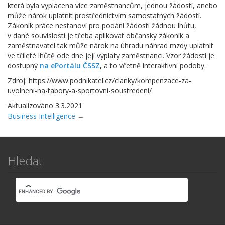
která byla vyplacena více zaměstnancům, jednou žádostí, anebo
může nárok uplatnit prostřednictvím samostatných žádostí.
Zákoník práce nestanoví pro podání žádosti žádnou lhůtu,
v dané souvislosti je třeba aplikovat občanský zákoník a
zaměstnavatel tak může nárok na úhradu náhrad mzdy uplatnit
ve tříleté lhůtě ode dne její výplaty zaměstnanci. Vzor žádosti je
dostupný
na ePortálu ČSSZ
,
a to včetně interaktivní podoby.
Zdroj: https://www.podnikatel.cz/clanky/kompenzace-za-
uvolneni-na-tabory-a-sportovni-soustredeni/
Aktualizováno 3.3.2021
Navigace
Business Intelligence →
v
dokumentaci
Hledat