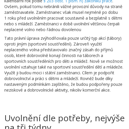
kalendářní rok podle
§ 203 odst. 1 písm. h) zákoníku práce
.
Ovšem, pokud tomu nebránili vážné provozní důvody na straně
zaměstnavatele. Zaměstnanec však musel nejméně po dobu
1 roku před uvolněním pracovat soustavně a bezplatně s dětmi
nebo s mládeží. Zaměstnanci v době uvolnění většinou čerpali
neplacené volno nebo řádnou dovolenou
Tato právní úprava zvýhodňovala pouze určitý typ akcí (tábory)
oproti jiným (sportovní soustředění). Zároveň využití
neplaceného volna představovalo značný zásah do příjmů
osob, které dobrovolně konají činnosti na táborech a
sportovních soustředěních pro děti a mládež. Nově se možnost
uvolnění vztahuje také na sportovní soustředění dětí a mládeže.
Využít ji budou moci i státní zaměstnanci. Cílem je podpořit
dobrovolnictví a práci s dětmi a mládeží. Rovněž bude díky
nastaveným podmínkám zajištěno, že budou podpořeny pouze
neziskové a dobrovolnické aktivity, nikoliv komerční akce.
Uvolnění dle potřeby, nejvýše
na tři týdny