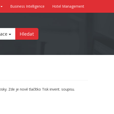
Business Intelligence
Hotel Management
tace
Hledat
sky. Zde je nové tlačítko Tisk invent. soupisu.