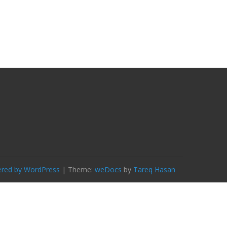
ered by WordPress
|
Theme:
weDocs
by
Tareq Hasan