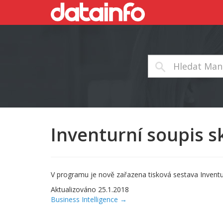
Inventurní soupis sk
V programu je nově zařazena tisková sestava Inventurní
Aktualizováno 25.1.2018
Navigace
Business Intelligence →
v